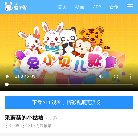
首页
动画
APP
合作
下载APP观看，精彩视频更流畅！
采蘑菇的小姑娘
/
儿歌
02:09
181.3万次播放