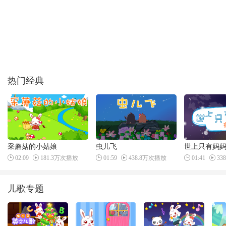
热门经典
采蘑菇的小姑娘
虫儿飞
世上只有妈
02:09
181.3万次播放
01:59
438.8万次播放
01:41
33
儿歌专题