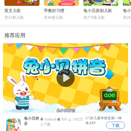
英文儿歌
早教好习惯
兔小贝原创儿歌
兔小
共24首儿歌
共48首儿歌
共270首儿歌
共2
推荐应用
兔小贝拼
3-7岁儿童学拼音第一神
Android
IOS
1102万
奇APP
音
人下载
下载