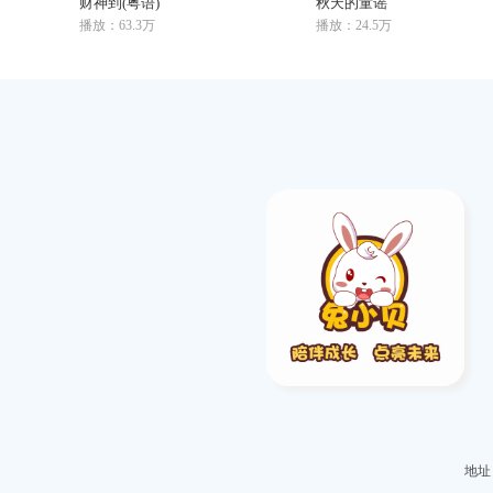
财神到(粤语)
秋天的童谣
播放：63.3万
播放：24.5万
地址