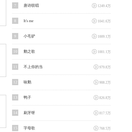

7
唐诗联唱
1249.4万

8
It's me
1041.6万

9
小毛驴
1009.1万

10
鹅之歌
1001.1万

11
不上你的当
979.8万

12
咏鹅
908.2万

13
鸭子
826.8万

14
刷牙呀
817.5万

15
字母歌
768.5万