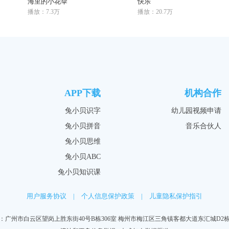
海里的小花伞
快乐
播放：7.3万
播放：20.7万
APP下载
机构合作
兔小贝识字
幼儿园视频申请
兔小贝拼音
音乐合伙人
兔小贝思维
兔小贝ABC
兔小贝知识课
用户服务协议
|
个人信息保护政策
|
儿童隐私保护指引
：广州市白云区望岗上胜东街40号B栋306室 梅州市梅江区三角镇客都大道东汇城D2栋