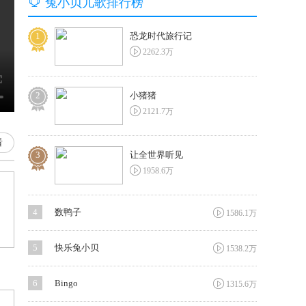

兔小贝儿歌排行榜
1
恐龙时代旅行记

2262.3万
2
小猪猪

2121.7万
看
3
让全世界听见

1958.6万

4
数鸭子
1586.1万

5
快乐兔小贝
1538.2万

6
Bingo
1315.6万