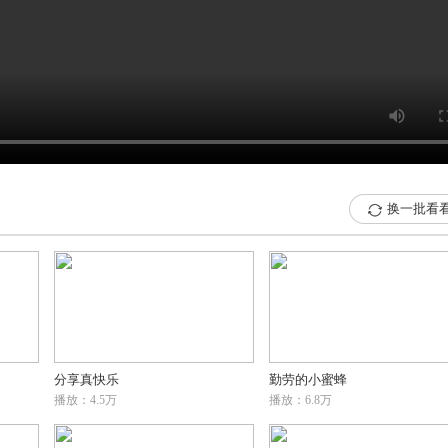
换一批看

分享真快乐
勤劳的小蜜蜂
播放：4.5万
播放：6.8万