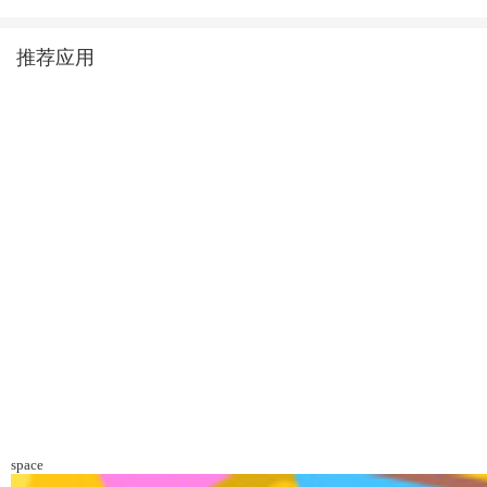
推荐应用
space