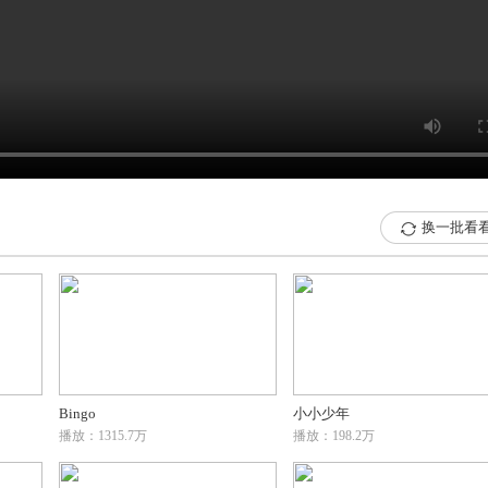
换一批看

Bingo
小小少年
播放：1315.7万
播放：198.2万