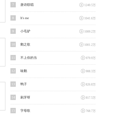

7
唐诗联唱
1249.5万

8
It's me
1041.6万

9
小毛驴
1009.2万

10
鹅之歌
1001.2万

11
不上你的当
979.9万

12
咏鹅
908.3万

13
鸭子
826.8万

14
刷牙呀
817.5万

15
字母歌
768.7万