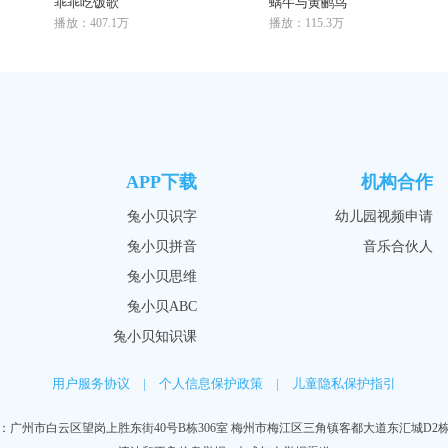
乖乖吃饭歌
蜗牛与黄鹂鸟
播放：407.1万
播放：115.3万
APP下载
机构合作
兔小贝识字
幼儿园视频申请
兔小贝拼音
音乐合伙人
兔小贝思维
兔小贝ABC
兔小贝知识课
用户服务协议
|
个人信息保护政策
|
儿童隐私保护指引
：广州市白云区望岗上胜东街40号B栋306室 梅州市梅江区三角镇客都大道东汇城D2栋