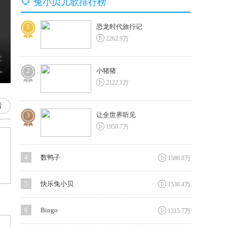

兔小贝儿歌排行榜
1
恐龙时代旅行记

2262.9万
2
小猪猪

2122.1万
看
3
让全世界听见

1958.7万

4
数鸭子
1586.8万

5
快乐兔小贝
1538.4万

6
Bingo
1315.7万