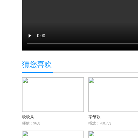
猜您喜欢
吹吹风
字母歌
播放：96万
播放：768.7万