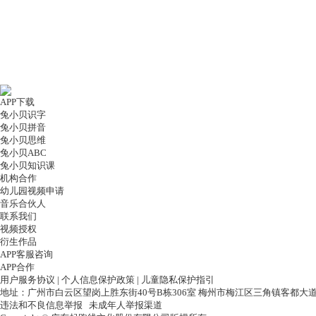
APP下载
兔小贝识字
兔小贝拼音
兔小贝思维
兔小贝ABC
兔小贝知识课
机构合作
幼儿园视频申请
音乐合伙人
联系我们
视频授权
衍生作品
APP客服咨询
APP合作
用户服务协议
|
个人信息保护政策
|
儿童隐私保护指引
地址：广州市白云区望岗上胜东街40号B栋306室 梅州市梅江区三角镇客都大道
违法和不良信息举报
未成年人举报渠道