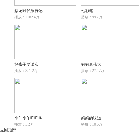
恐龙时代旅行记
七彩笔
播放：2262.4万
播放：99.7万
好孩子要诚实
妈妈真伟大
播放：351.2万
播放：272.7万
小羊小羊咩咩叫
妈妈的味道
播放：3.2万
播放：10.6万
返回顶部