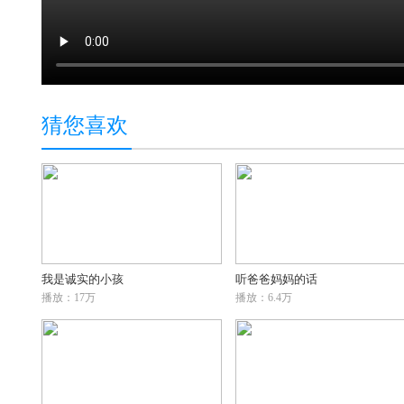
猜您喜欢
我是诚实的小孩
听爸爸妈妈的话
播放：17万
播放：6.4万