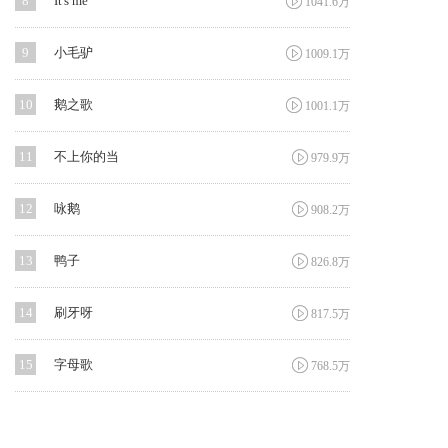

8
It's me
1041.6万

9
小毛驴
1009.1万

10
鹅之歌
1001.1万

11
不上你的当
979.9万

12
咏鹅
908.2万

13
鸭子
826.8万

14
刷牙呀
817.5万

15
字母歌
768.5万