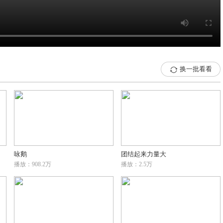
换一批看看

咏鹅
团结起来力量大
播放：908.2万
播放：2.5万