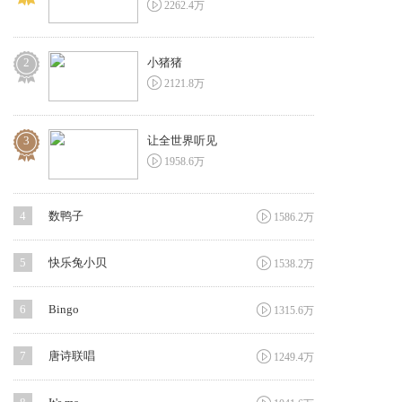

2262.4万
2
小猪猪

2121.8万
3
让全世界听见

1958.6万

4
数鸭子
1586.2万

5
快乐兔小贝
1538.2万

6
Bingo
1315.6万

7
唐诗联唱
1249.4万