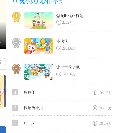

兔小贝儿歌排行榜
1
恐龙时代旅行记

2262万
2
小猪猪

2121.6万
看
3
让全世界听见

1958.6万

4
数鸭子
1585.7万

5
快乐兔小贝
1538.1万

6
Bingo
1315.6万