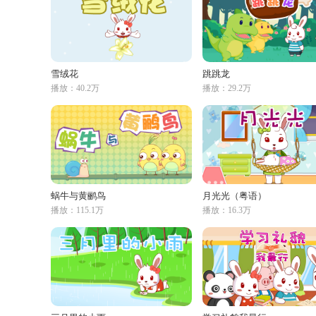
雪绒花
跳跳龙
播放：40.2万
播放：29.2万
蜗牛与黄鹂鸟
月光光（粤语）
播放：115.1万
播放：16.3万