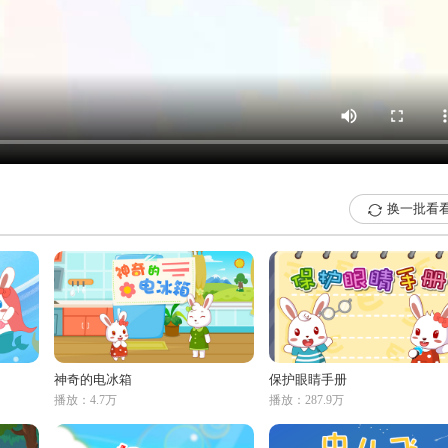
换一批看

神奇的电冰箱
保护眼睛手册
播放：4.7万
播放：287.9万