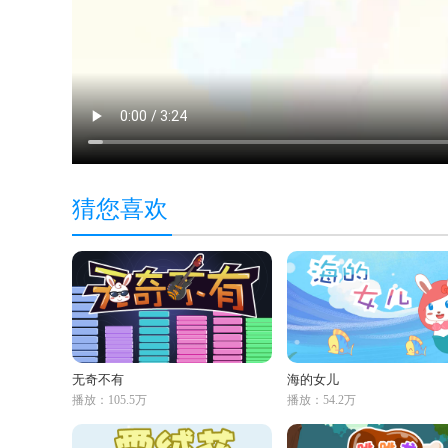
猜您喜欢
无奇不有
海的女儿
播放：105.5万
播放：54.2万