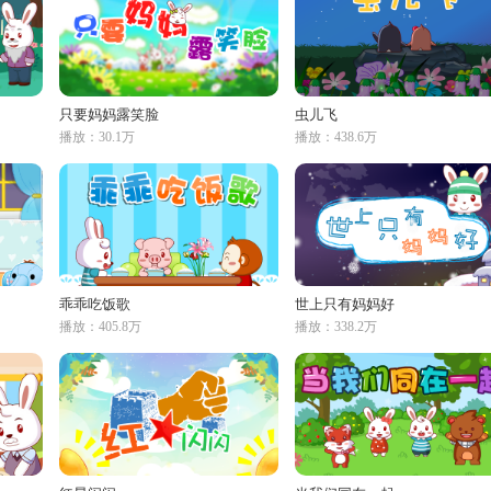
只要妈妈露笑脸
虫儿飞
播放：30.1万
播放：438.6万
乖乖吃饭歌
世上只有妈妈好
播放：405.8万
播放：338.2万