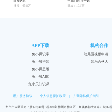
红星闪闪
当我们同在一起
播放：65.8万
播放：10.1万
APP下载
机构合作
兔小贝识字
幼儿园视频申请
兔小贝拼音
音乐合伙人
兔小贝思维
兔小贝ABC
兔小贝知识课
用户服务协议
|
个人信息保护政策
|
儿童隐私保护指引
：广州市白云区望岗上胜东街40号B栋306室 梅州市梅江区三角镇客都大道东汇城D2栋