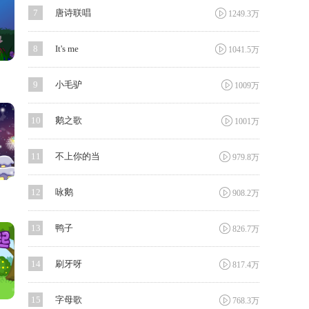

7
唐诗联唱
1249.3万

8
It's me
1041.5万

9
小毛驴
1009万

10
鹅之歌
1001万

11
不上你的当
979.8万

12
咏鹅
908.2万

13
鸭子
826.7万

14
刷牙呀
817.4万

15
字母歌
768.3万