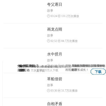
夸父逐日
故事
03:24
131.2万次播放
画龙点睛
故事
02:52
84.7万次播放
水中捞月
故事
02:29
69.3万次播放
兔小贝—与孩子
兔小贝
兔小贝儿童
兔小贝拼
儿歌、故事、国学、识字原创动
儿童故事专业版，海量精选
早教益智游戏，陪宝宝一
3-7岁儿童学拼音第一神奇
Android
Android
IOS
1203
IOS
Android
Android
IOS
IOS
1102万人
1069万
APP
画视频！
专题！
起快乐成长！
亲密互动
儿歌
故事
音
万人下载
1235万人下载
下载
人下载
下载
下载
下载
下载
草船借箭
故事
03:30
51.7万次播放
自相矛盾