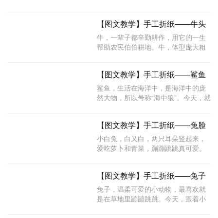
跟着小编一起来学习一下蝗虫的折法
吧!
【图文教学】手工折纸——牛头
牛，一辈子都辛勤耕作，用它的一生
帮助农民伯伯耕地。牛，体型庞大粗
壮，今天就跟着小编先来学习一下牛
头的折法吧!
【图文教学】手工折纸——鲨鱼
鲨鱼，生活在海洋中，是海洋中的庞
然大物，所以号称“海中狼”。今天，就
让小编来教大家鲨鱼的折法吧!
【图文教学】手工折纸——兔脸
小白兔，白又白，两只耳朵竖起来，
爱吃萝卜和青菜，蹦蹦跳跳真可爱。
今天小编就教大家可爱的小白兔的脸
的折法，快来学习一下吧!
【图文教学】手工折纸——兔子
兔子，温柔可爱的小动物，最喜欢就
是在草地里蹦蹦跳跳。今天，跟着小
编一起来学习一下兔子的折法吧!