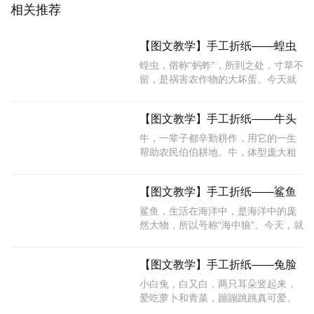
相关推荐
【图文教学】手工折纸——蝗虫
蝗虫，俗称“蚂蚱”，所到之处，寸草不
留，是祸害农作物的大坏蛋。今天就
跟着小编一起来学习一下蝗虫的折法
吧!
【图文教学】手工折纸——牛头
牛，一辈子都辛勤耕作，用它的一生
帮助农民伯伯耕地。牛，体型庞大粗
壮，今天就跟着小编先来学习一下牛
头的折法吧!
【图文教学】手工折纸——鲨鱼
鲨鱼，生活在海洋中，是海洋中的庞
然大物，所以号称“海中狼”。今天，就
让小编来教大家鲨鱼的折法吧!
【图文教学】手工折纸——兔脸
小白兔，白又白，两只耳朵竖起来，
爱吃萝卜和青菜，蹦蹦跳跳真可爱。
今天小编就教大家可爱的小白兔的脸