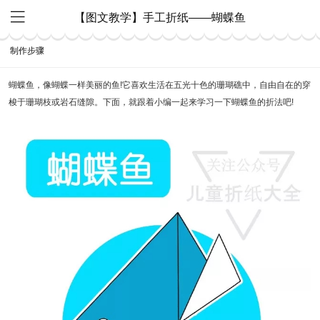
【图文教学】手工折纸——蝴蝶鱼
制作步骤
蝴蝶鱼，像蝴蝶一样美丽的鱼!它喜欢生活在五光十色的珊瑚礁中，自由自在的穿
梭于珊瑚枝或岩石缝隙。下面，就跟着小编一起来学习一下蝴蝶鱼的折法吧!