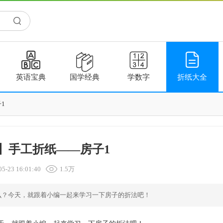




英语宝典
国学经典
学数字
折纸大全
1
】手工折纸——房子1
05-23 16:01:40
1.5万
么？今天，就跟着小编一起来学习一下房子的折法吧！