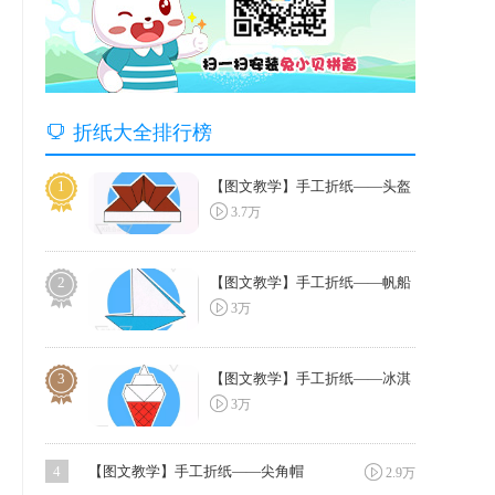

折纸大全排行榜
1
【图文教学】手工折纸——头盔

3.7万
2
【图文教学】手工折纸——帆船

3万
1
3
【图文教学】手工折纸——冰淇

3万
淋

4
【图文教学】手工折纸——尖角帽
2.9万