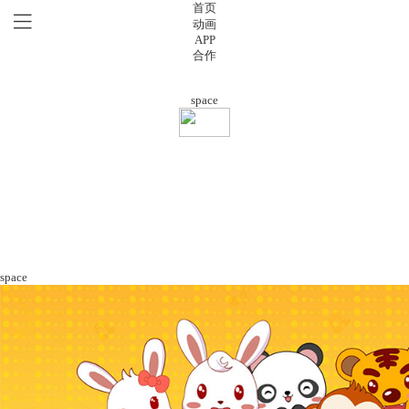
首页
动画
APP
合作
space
space