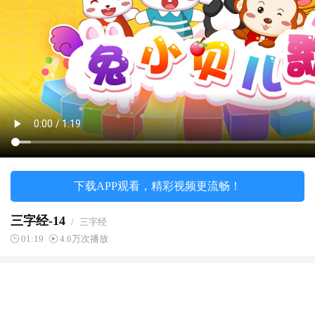
下载APP观看，精彩视频更流畅！
三字经-14
/
三字经
01:19
4.6万次播放