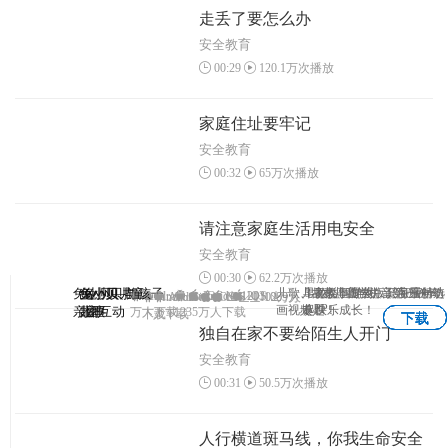
走丢了要怎么办
安全教育
00:29
120.1万次播放
家庭住址要牢记
安全教育
00:32
65万次播放
请注意家庭生活用电安全
安全教育
00:30
62.2万次播放
兔小贝—与孩子
兔小贝
兔小贝儿童
兔小贝拼
儿歌、故事、国学、识字原创动
儿童故事专业版，海量精选
早教益智游戏，陪宝宝一
3-7岁儿童学拼音第一神奇
Android
Android
IOS
1203
IOS
Android
Android
IOS
IOS
1102万人
1069万
APP
画视频！
专题！
起快乐成长！
亲密互动
儿歌
故事
音
万人下载
1235万人下载
下载
人下载
下载
下载
下载
下载
独自在家不要给陌生人开门
安全教育
00:31
50.5万次播放
人行横道斑马线，你我生命安全