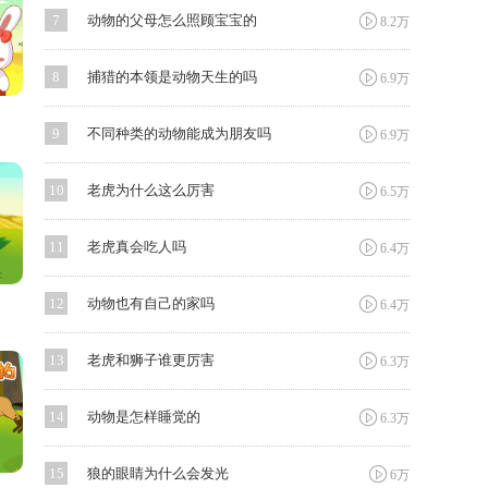

7
动物的父母怎么照顾宝宝的
8.2万

8
捕猎的本领是动物天生的吗
6.9万

9
不同种类的动物能成为朋友吗
6.9万

10
老虎为什么这么厉害
6.5万

11
老虎真会吃人吗
6.4万

12
动物也有自己的家吗
6.4万

13
老虎和狮子谁更厉害
6.3万

14
动物是怎样睡觉的
6.3万

15
狼的眼睛为什么会发光
6万