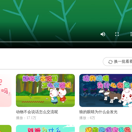
换一批看

动物不会说话怎么交流呢
狼的眼睛为什么会发光
播放：17.1万
播放：6万