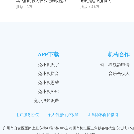
鸟飞的时候为什么把脚收起来
鬣狗是怎么捕食的
播放：3万
播放：5.8万
APP下载
机构合作
兔小贝识字
幼儿园视频申请
兔小贝拼音
音乐合伙人
兔小贝思维
兔小贝ABC
兔小贝知识课
用户服务协议
|
个人信息保护政策
|
儿童隐私保护指引
：广州市白云区望岗上胜东街40号B栋306室 梅州市梅江区三角镇客都大道东汇城D2栋