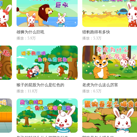
雄狮为什么巨吼
猎豹跑得有多快
播放：5.9万
播放：5.3万
猴子的屁股为什么是红色的
老虎为什么这么厉害
播放：11.8万
播放：6.5万