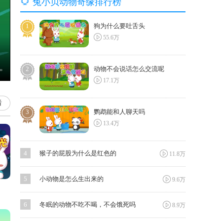

兔小贝动物奇缘排行榜
1
狗为什么要吐舌头

55.6万
2
动物不会说话怎么交流呢

17.1万
看
3
鹦鹉能和人聊天吗

13.4万

4
猴子的屁股为什么是红色的
11.8万

5
小动物是怎么生出来的
9.6万

6
冬眠的动物不吃不喝，不会饿死吗
8.9万