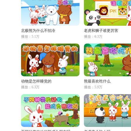
北极熊为什么不怕冷
老虎和狮子谁更厉害
播放：5.1万
播放：6.3万
动物是怎样睡觉的
熊最喜欢吃什么
播放：6.3万
播放：5.9万