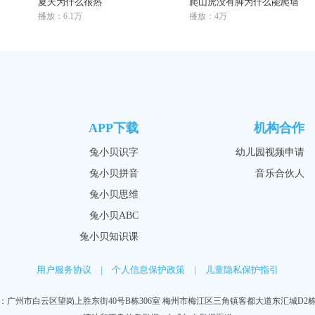
夏天为什么很热
爬山虎没有脚为什么能爬墙
播放：6.1万
播放：4万
APP下载
机构合作
兔小贝识字
幼儿园视频申请
兔小贝拼音
音乐合伙人
兔小贝思维
兔小贝ABC
兔小贝知识课
用户服务协议
|
个人信息保护政策
|
儿童隐私保护指引
：广州市白云区望岗上胜东街40号B栋306室 梅州市梅江区三角镇客都大道东汇城D2栋