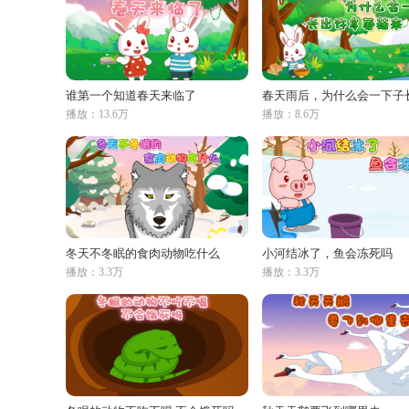
谁第一个知道春天来临了
播放：13.6万
播放：8.6万
冬天不冬眠的食肉动物吃什么
小河结冰了，鱼会冻死吗
播放：3.3万
播放：3.3万