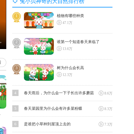

兔小贝神奇的大自然排行榜
1
植物有哪些种类

47.1万
2
谁第一个知道春天来临了

13.6万
看
3
树为什么会长高

12.3万

4
春天雨后，为什么会一下子长出许多蘑菇
8.6万

5
春天菜园里为什么会有许多菜粉蝶
8.3万
多菜粉蝶

6
是谁把小草种到屋顶上去的
7.3万