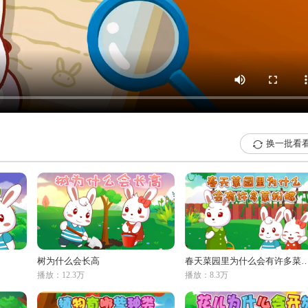
换一批看

树为什么会长高
春天菜园里为什么会有许
播放：12.3万
播放：8.3万