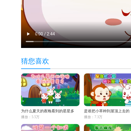
猜您喜欢
为什么夏天的夜晚看到的星星多
是谁把小草种到屋顶上去的
播放：5.5万
播放：7.3万