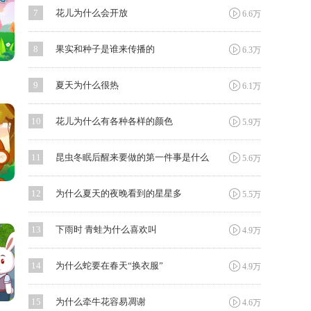

7
花儿为什么会开放
6.6万

8
果实和种子是谁来传播的
6.3万

9
夏天为什么很热
6.1万

10
花儿为什么有各种各样的颜色
5.9万

11
昆虫冬眠后醒来要做的第一件事是什么
5.6万

12
为什么夏天的夜晚看到的星星多
5.5万

13
下雨时 青蛙为什么喜欢叫
4.9万

14
为什么蛇要在春天“换衣服”
4.9万

15
为什么牵牛花容易凋谢
4.6万