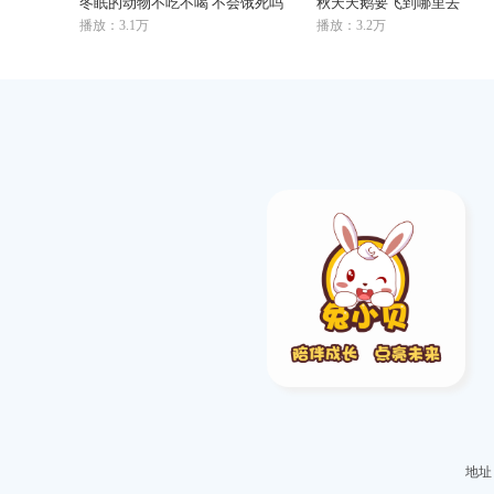
冬眠的动物不吃不喝 不会饿死吗
秋天天鹅要飞到哪里去
播放：3.1万
播放：3.2万
地址