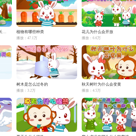
春天雨后，为什么会一下子长出许多蘑菇
植物有哪些种类
花儿为什么会开放
播放：47.1万
播放：6.6万
树木是怎么过冬的
秋天树叶为什么会变黄
播放：3.2万
播放：4.5万