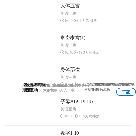
人体五官
英语宝典
03:02
29万次播放
家畜家禽(1)
英语宝典
02:40
18.3万次播放
身体部位
英语宝典
03:23
16万次播放
兔小贝—与孩子
兔小贝
兔小贝儿童
兔小贝拼
儿歌、故事、国学、识字原创动
儿童故事专业版，海量精选
早教益智游戏，陪宝宝一
3-7岁儿童学拼音第一神奇
Android
Android
IOS
1203
IOS
Android
Android
IOS
IOS
1102万人
1069万
APP
画视频！
专题！
起快乐成长！
亲密互动
儿歌
故事
音
万人下载
1235万人下载
下载
人下载
下载
下载
下载
下载
字母ABCDEFG
英语宝典
04:08
15.5万次播放
数字1-10