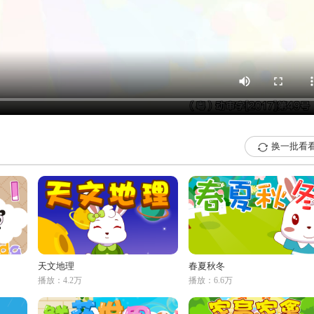
换一批看

天文地理
春夏秋冬
播放：4.2万
播放：6.6万