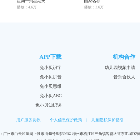
星期一到星期天
国家名称
播放：4.6万
播放：3.6万
APP下载
机构合作
兔小贝识字
幼儿园视频申请
兔小贝拼音
音乐合伙人
兔小贝思维
兔小贝ABC
兔小贝知识课
用户服务协议
|
个人信息保护政策
|
儿童隐私保护指引
：广州市白云区望岗上胜东街40号B栋306室 梅州市梅江区三角镇客都大道东汇城D2栋