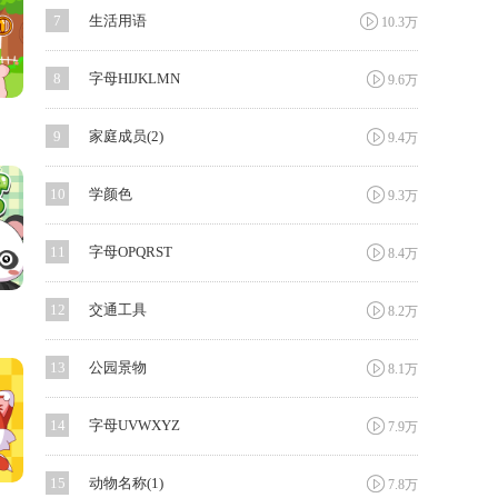

7
生活用语
10.3万

8
字母HIJKLMN
9.6万

9
家庭成员(2)
9.4万

10
学颜色
9.3万

11
字母OPQRST
8.4万

12
交通工具
8.2万

13
公园景物
8.1万

14
字母UVWXYZ
7.9万

15
动物名称(1)
7.8万