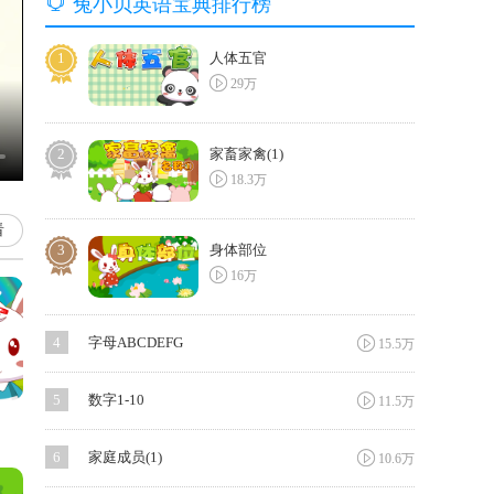

兔小贝英语宝典排行榜
1
人体五官

29万
2
家畜家禽(1)

18.3万
看
3
身体部位

16万

4
字母ABCDEFG
15.5万

5
数字1-10
11.5万

6
家庭成员(1)
10.6万