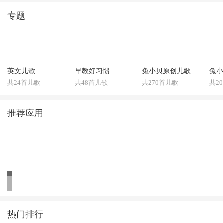
专题
英文儿歌
早教好习惯
兔小贝原创儿歌
兔小
共24首儿歌
共48首儿歌
共270首儿歌
共2
推荐应用
热门排行