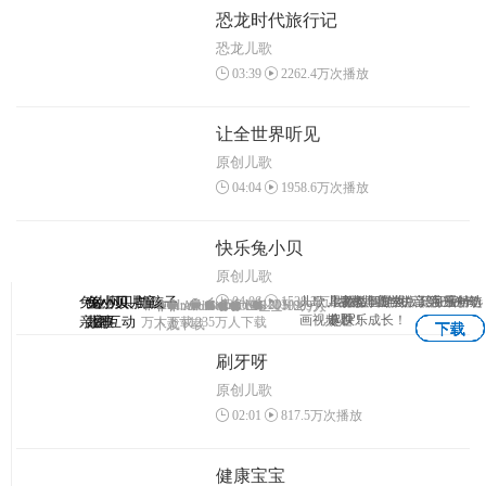
恐龙时代旅行记
恐龙儿歌
03:39
2262.4万次播放
让全世界听见
原创儿歌
04:04
1958.6万次播放
快乐兔小贝
原创儿歌
04:06
1538.2万次播放
兔小贝—与孩子
兔小贝
兔小贝儿童
兔小贝拼
儿歌、故事、国学、识字原创动
儿童故事专业版，海量精选
早教益智游戏，陪宝宝一
3-7岁儿童学拼音第一神奇
Android
Android
IOS
1203
IOS
Android
Android
IOS
IOS
1102万人
1069万
APP
画视频！
专题！
起快乐成长！
亲密互动
儿歌
故事
音
万人下载
1235万人下载
下载
人下载
下载
下载
下载
下载
刷牙呀
原创儿歌
02:01
817.5万次播放
健康宝宝