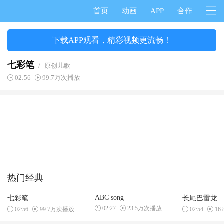
首页
动画
APP
合作
下载APP观看，精彩视频更流畅！
七彩笔
/
原创儿歌
02:56
99.7万次播放
热门经典
ABC song
七彩笔
长尾巴雷龙
02:27
23.5万次播放
02:56
99.7万次播放
02:54
16