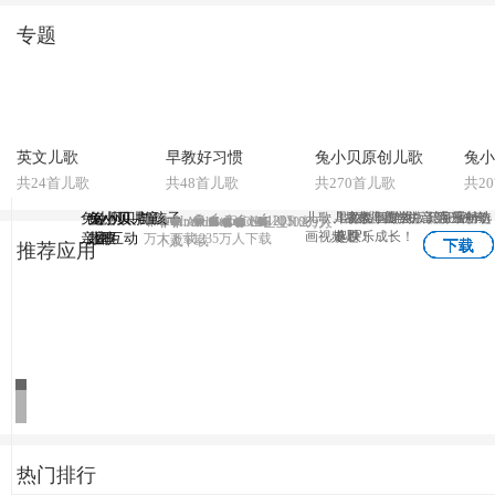
专题
英文儿歌
早教好习惯
兔小贝原创儿歌
兔小
共24首儿歌
共48首儿歌
共270首儿歌
共2
兔小贝—与孩子
兔小贝
兔小贝儿童
兔小贝拼
儿歌、故事、国学、识字原创动
儿童故事专业版，海量精选
早教益智游戏，陪宝宝一
3-7岁儿童学拼音第一神奇
Android
Android
IOS
1203
IOS
Android
Android
IOS
IOS
1102万人
1069万
APP
画视频！
专题！
起快乐成长！
亲密互动
儿歌
故事
音
万人下载
1235万人下载
下载
人下载
下载
下载
下载
下载
推荐应用
热门排行