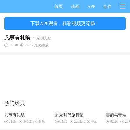
首页
动画
APP
合作
下载APP观看，精彩视频更流畅！
凡事有礼貌
/
原创儿歌
01:38
340.2万次播放
热门经典
凡事有礼貌
恐龙时代旅行记
喜鹊与青蛙
01:38
340.2万次播放
03:39
2262.4万次播放
02:20
2