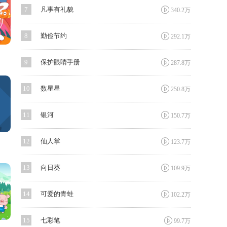

7
凡事有礼貌
340.2万

8
勤俭节约
292.1万

9
保护眼睛手册
287.8万

10
数星星
250.8万

11
银河
150.7万

12
仙人掌
123.7万

13
向日葵
109.9万

14
可爱的青蛙
102.2万

15
七彩笔
99.7万