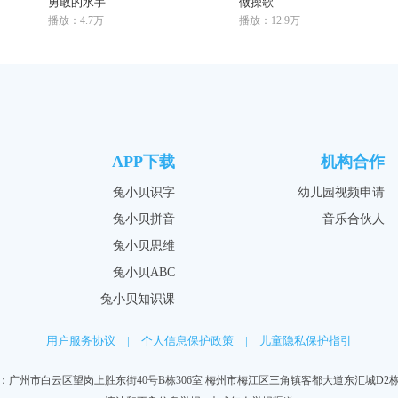
勇敢的水手
做操歌
播放：4.7万
播放：12.9万
APP下载
机构合作
兔小贝识字
幼儿园视频申请
兔小贝拼音
音乐合伙人
兔小贝思维
兔小贝ABC
兔小贝知识课
用户服务协议
|
个人信息保护政策
|
儿童隐私保护指引
：广州市白云区望岗上胜东街40号B栋306室 梅州市梅江区三角镇客都大道东汇城D2栋