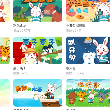
跑跑速龙
小丑鱼嘟嘟啦
播放：37.7万
播放：6.4万
燕子燕子
刷牙呀
播放：4.7万
播放：817.4万