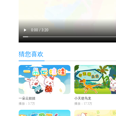
猜您喜欢
一朵云娃娃
小天使鸟龙
播放：3.7万
播放：17.5万