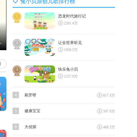

兔小贝原创儿歌排行榜
1
恐龙时代旅行记

2261.4万
2
让全世界听见

1958.5万
看
3
快乐兔小贝

1537.9万

4
刷牙呀
817.4万

5
健康宝宝
507.9万

6
大侦探
468.3万