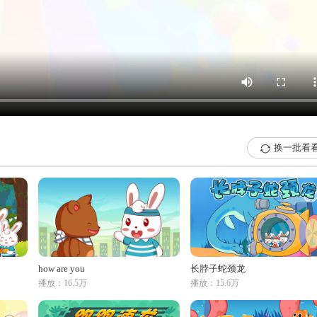
换一批看

how are you
长脖子蛇颈龙
播放：16.5万
播放：15.6万