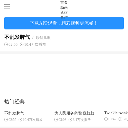
首页
动画
APP
合作
下载APP观看，精彩视频更流畅！
不乱发脾气
/
原创儿歌
02:55
10.4万次播放
热门经典
Twinkle twinkle
不乱发脾气
为人民服务的警察叔叔
01:47
3.
02:55
10.4万次播放
03:08
3.1万次播放