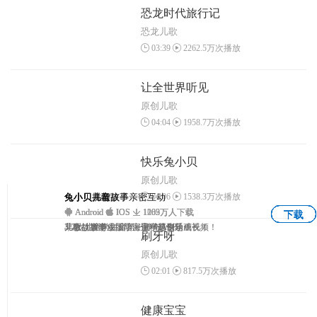
恐龙时代旅行记
恐龙儿歌
03:39
2262.5万次播放
让全世界听见
原创儿歌
04:04
1958.7万次播放
快乐兔小贝
原创儿歌
04:06
1538.3万次播放
兔小贝拼音
兔小贝—与孩子亲密互动
兔小贝儿歌
兔小贝儿童故事
Android
Android
Android
Android
IOS
IOS
IOS
IOS
1102万人下载
1235万人下载
1203万人下载
1069万人下载
下载
下载
下载
下载
3-7岁儿童学拼音第一神奇APP
早教益智游戏，陪宝宝一起快乐成长！
儿歌、故事、国学、识字原创动画视频！
儿童故事专业版，海量精选专题！
刷牙呀
原创儿歌
02:01
817.5万次播放
健康宝宝