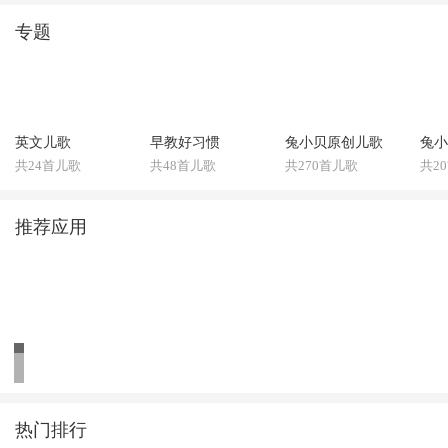
专题
英文儿歌
早教好习惯
兔小贝原创儿歌
兔小
共24首儿歌
共48首儿歌
共270首儿歌
共2
推荐应用
热门排行