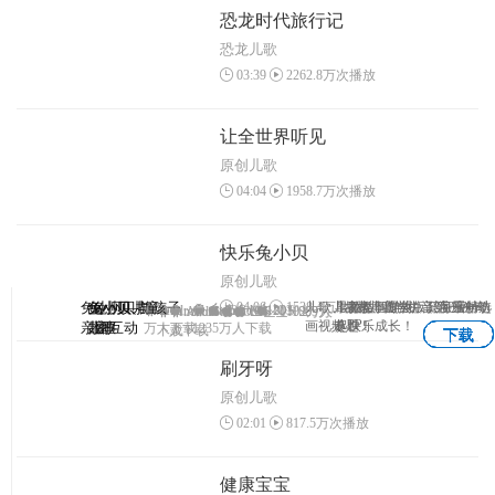
恐龙时代旅行记
恐龙儿歌
03:39
2262.8万次播放
让全世界听见
原创儿歌
04:04
1958.7万次播放
快乐兔小贝
原创儿歌
04:06
1538.4万次播放
兔小贝—与孩子
兔小贝
兔小贝儿童
兔小贝拼
儿歌、故事、国学、识字原创动
儿童故事专业版，海量精选
早教益智游戏，陪宝宝一
3-7岁儿童学拼音第一神奇
Android
Android
IOS
1203
IOS
Android
Android
IOS
IOS
1102万人
1069万
APP
画视频！
专题！
起快乐成长！
亲密互动
儿歌
故事
音
万人下载
1235万人下载
下载
人下载
下载
下载
下载
下载
刷牙呀
原创儿歌
02:01
817.5万次播放
健康宝宝