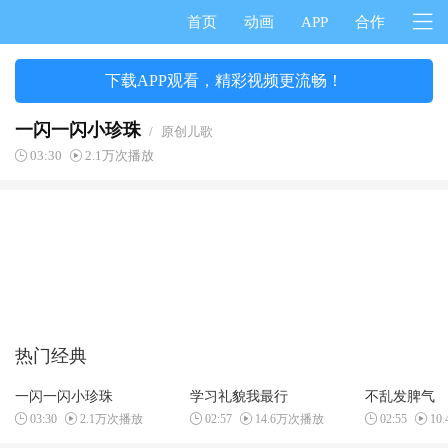
首页
动画
APP
合作
下载APP观看，精彩视频更流畅！
一闪一闪小珍珠
/
原创儿歌
03:30
2.1万次播放
热门经典
一闪一闪小珍珠
学习礼貌我最行
不乱发脾气
03:30
2.1万次播放
02:57
14.6万次播放
02:55
10