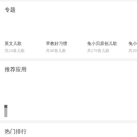
专题
英文儿歌
早教好习惯
兔小贝原创儿歌
兔小
共24首儿歌
共48首儿歌
共270首儿歌
共2
推荐应用
热门排行