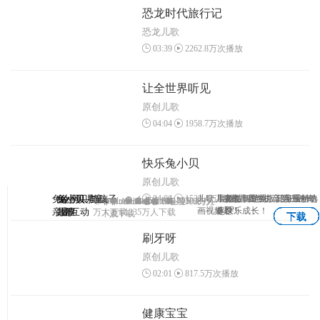
恐龙时代旅行记
恐龙儿歌
03:39
2262.8万次播放
让全世界听见
原创儿歌
04:04
1958.7万次播放
快乐兔小贝
原创儿歌
04:06
1538.4万次播放
兔小贝—与孩子
兔小贝
兔小贝儿童
兔小贝拼
儿歌、故事、国学、识字原创动
儿童故事专业版，海量精选
早教益智游戏，陪宝宝一
3-7岁儿童学拼音第一神奇
Android
Android
IOS
1203
IOS
Android
Android
IOS
IOS
1102万人
1069万
APP
画视频！
专题！
起快乐成长！
亲密互动
儿歌
故事
音
万人下载
1235万人下载
下载
人下载
下载
下载
下载
下载
刷牙呀
原创儿歌
02:01
817.5万次播放
健康宝宝