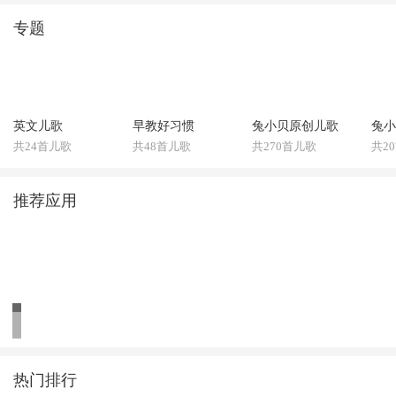
专题
英文儿歌
早教好习惯
兔小贝原创儿歌
兔小
共24首儿歌
共48首儿歌
共270首儿歌
共2
推荐应用
热门排行