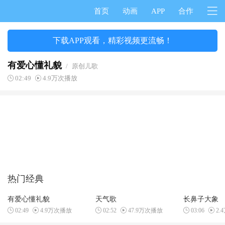
首页
动画
APP
合作
下载APP观看，精彩视频更流畅！
有爱心懂礼貌
/
原创儿歌
02:49
4.9万次播放
热门经典
有爱心懂礼貌
天气歌
长鼻子大象
02:49
4.9万次播放
02:52
47.9万次播放
03:06
2.